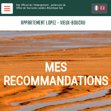
Site Officiel de l'hébergement
, partenaire de
Office de Tourisme Landes Atlantique Sud
APPARTEMENT LOPEZ - VIEUX-BOUCAU
MES
RECOMMANDATIONS